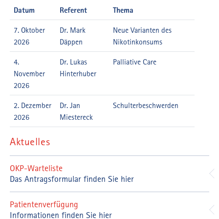
Datum
Referent
Thema
7. Oktober
Dr. Mark
Neue Varianten des
2026
Däppen
Nikotinkonsums
4.
Dr. Lukas
Palliative Care
November
Hinterhuber
2026
2. Dezember
Dr. Jan
Schulterbeschwerden
2026
Miestereck
Aktuelles
Die
nächsten
Termine
OKP-Warteliste
und
Das Antragsformular finden Sie hier
Themen
des
Patientenverfügung
Mittwochsforum
Informationen finden Sie hier