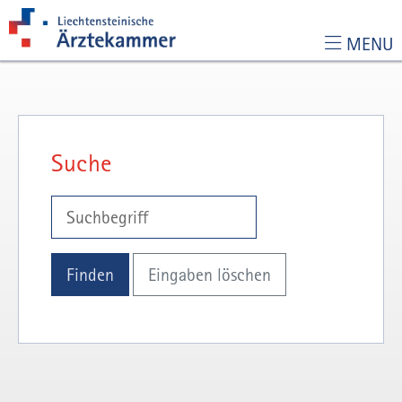
MENU
Zur Hauptnavigation
Zum Inhalt
Zur Suchseite
Suche
Suche nach:
Eingaben löschen