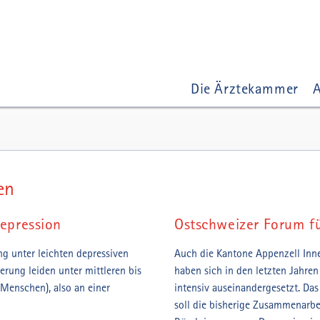
Die Ärztekammer
A
en
epression
Ostschweizer Forum f
ng unter leichten depressiven
Auch die Kantone Appenzell Inn
ung leiden unter mittleren bis
haben sich in den letzten Jahr
Menschen), also an einer
intensiv auseinandergesetzt. Da
soll die bisherige Zusammenarb