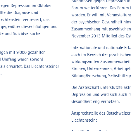
Bündnissen gegen Depression in 
gegen Depression im Oktober
Forum weiterführen. Das Forum 
lte die Diagnose und
worden. Er will mit Veranstaltu
echtenstein verbessert, das
der psychischen Gesundheit hin
t gegenüber dieser häufigen und
Zusammenhang mit psychischen E
ide und Suizidversuche
November 2013 Mitglied des Ost
Internationale und nationale Erf
ngen mit 9'000 gezählten
auch im Bereich der psychische
und Umfang waren sowohl
wirkungsvollen Zusammenarbeit 
 als erwartet. Das Liechtensteiner
Kirchen, Unternehmen, Arbeitge
.
Bildung/Forschung, Selbsthilfeg
Die Ärzteschaft unterstützte ak
Depression und wird sich auch 
Gesundheit eng vernetzen.
Ansprechstelle des Ostschweizer
Liechtenstein: